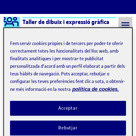
Logo Ágora
Taller de dibuix i expressió gràfica
Saltar al contingut
Fem servir
cookies
pròpies i de tercers per poder-te oferir
correctament totes les funcionalitats del lloc web, amb
finalitats analítiques i per mostrar-te publicitat
Semestre 20221 - Aula 1
6 Novembre, 2022
personalitzada d'acord amb un perfil elaborat a partir dels
6 Novembre, 2022
teus hàbits de navegació. Pots acceptar, rebutjar o
configurar les teves preferències fent clic a sota, o obtenir-
ne més informació en la nostra
política de cookies.
PAC1-Lliurament parcial 2
Publicat per
Publicat per
Manelus Guerra Martínez
Visibilitat:
Data de publicació
8 novembre, 2022 1:23 pm
a PAC1-Lliurament parcial 2
Públic
-
6 Nov. 2022
-
13 comentaris
Acceptar
Rebutjar