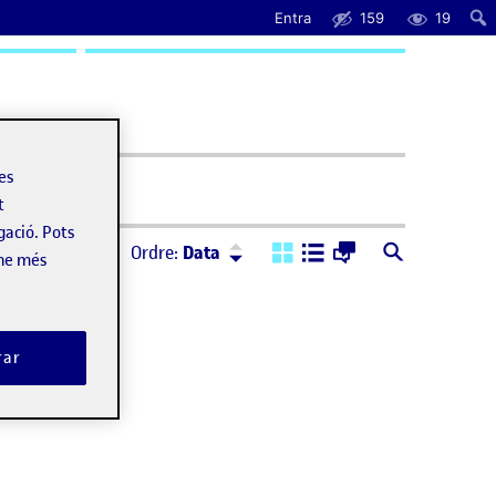
Entra
159
19
uda
les
t
gació. Pots
Ordre:
Descendent
Ordre:
Data
-ne més
rar