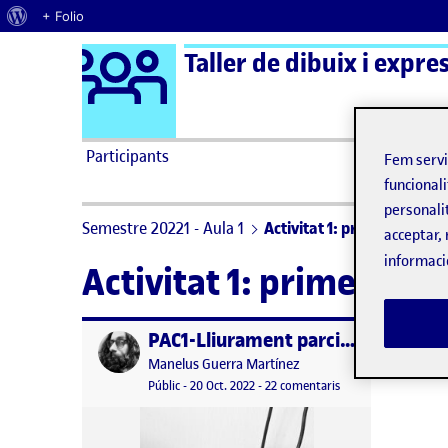
Quant al WordPress
+ Folio
Logo Ágora
Taller de dibuix i expre
Saltar al contingut
Participants
Fem serv
funcionali
personali
Semestre 20221 - Aula 1
Activitat 1: primer lliuram
acceptar, 
informaci
Activitat 1: primer lli
PAC1-Lliurament parcial 1
Publicat per
Publicat per
Manelus Guerra Martínez
Visibilitat:
Data de publicació
21 octubre, 2022 4:30 pm
a PAC1-Lliurament pa
Públic
-
20 Oct. 2022
-
22 comentaris