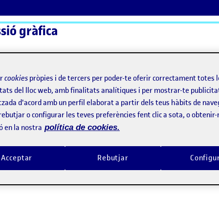
ssió gràfica
ActiFolios
Aj
ir
cookies
pròpies i de tercers per poder-te oferir correctament totes 
tats del lloc web, amb finalitats analítiques i per mostrar-te publicita
tzada d'acord amb un perfil elaborat a partir dels teus hàbits de nave
ent parcial
rebutjar o configurar les teves preferències fent clic a sota, o obtenir
ó en la nostra
política de cookies.
urament parcial
Acceptar
Rebutjar
Configu
rcial 1