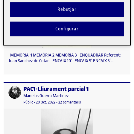
Rebutjar
Configurar
MEMÒRIA 1 MEMÒRIA 2 MEMÒRIA 3 ENQUADRAR Referent:
Juan Sanchez de Cotan ENCAIX 10′ ENCAIX 5′ ENCAIX 3′…
PAC1-Lliurament parcial 1
Publicat per
Publicat per
Manelus Guerra Martínez
Visibilitat:
Data de publicació
21 octubre, 2022 4:30 pm
a PAC1-Lliurament parcial 1
Públic
-
20 Oct. 2022
-
22 comentaris