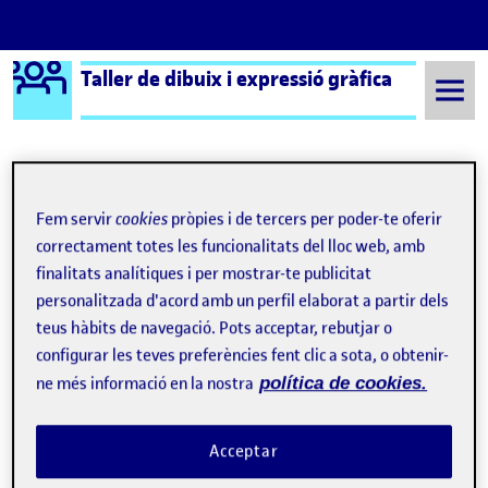
Logo Ágora
Taller de dibuix i expressió gràfica
Saltar al contingut
Semestre 20221 - Aula 1
20 Octubre, 2022
Fem servir
cookies
pròpies i de tercers per poder-te oferir
correctament totes les funcionalitats del lloc web, amb
20 Octubre, 2022
finalitats analítiques i per mostrar-te publicitat
personalitzada d'acord amb un perfil elaborat a partir dels
teus hàbits de navegació. Pots acceptar, rebutjar o
PAC 1 primer lliurament parcial
Publicat per
configurar les teves preferències fent clic a sota, o obtenir-
Publicat per
Gemma Miranda Galindo
ne més informació en la nostra
política de cookies.
Visibilitat:
Data de publicació
24 octubre, 2022 4:52 pm
a PAC 1 primer lliurament parcial
Públic
-
20 Oct. 2022
-
7 comentaris
Acceptar