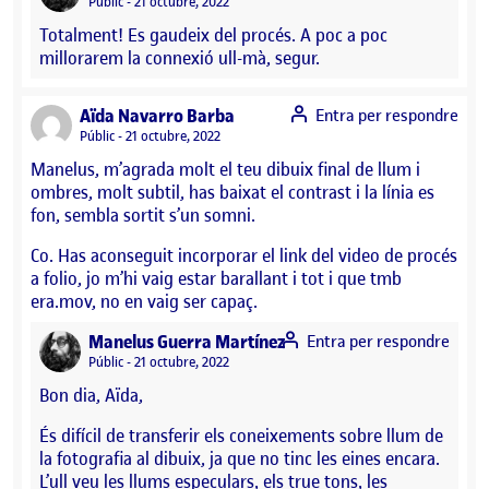
Visibilitat:
Públic
21 octubre, 2022
Totalment! Es gaudeix del procés. A poc a poc
millorarem la connexió ull-mà, segur.
says:
Aïda Navarro Barba
Entra per respondre
Visibilitat:
Públic
21 octubre, 2022
Manelus, m’agrada molt el teu dibuix final de llum i
ombres, molt subtil, has baixat el contrast i la línia es
fon, sembla sortit s’un somni.
Co. Has aconseguit incorporar el link del video de procés
a folio, jo m’hi vaig estar barallant i tot i que tmb
era.mov, no en vaig ser capaç.
says:
Manelus Guerra Martínez
Entra per respondre
Visibilitat:
Públic
21 octubre, 2022
Bon dia, Aïda,
És difícil de transferir els coneixements sobre llum de
la fotografia al dibuix, ja que no tinc les eines encara.
L’ull veu les llums especulars, els true tons, les