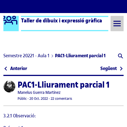
Logo Ágora
Taller de dibuix i expressió gràfica
Saltar al contingut
Semestre 20221 - Aula 1
PAC1-Lliurament parcial 1
Navegació d'entrades
: Presentació de l’activitat 1
: PAC
Anterior
Següent
PAC1-Lliurament parcial 1
Publicat per
Publicat per
Manelus Guerra Martínez
Visibilitat:
Data de publicació
21 octubre, 2022 4:30 pm
a PAC1-Lliurament parcial 1
Públic
-
20 Oct. 2022
-
22 comentaris
3.2.1 Observació: