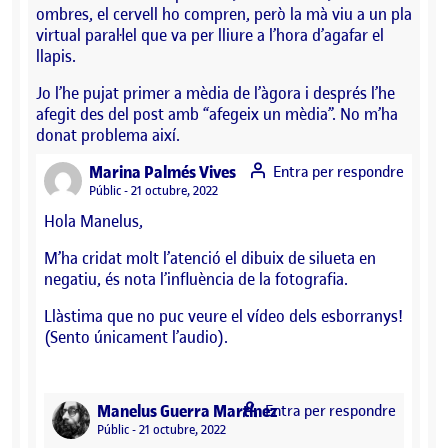
ombres, el cervell ho compren, però la mà viu a un pla
virtual paral·lel que va per lliure a l’hora d’agafar el
llapis.
Jo l’he pujat primer a mèdia de l’àgora i després l’he
afegit des del post amb “afegeix un mèdia”. No m’ha
donat problema així.
says:
Marina Palmés Vives
Entra per respondre
Visibilitat:
Públic
21 octubre, 2022
Hola Manelus,
M’ha cridat molt l’atenció el dibuix de silueta en
negatiu, és nota l’influència de la fotografia.
Llàstima que no puc veure el vídeo dels esborranys!
(Sento únicament l’audio).
says:
Manelus Guerra Martínez
Entra per respondre
Visibilitat:
Públic
21 octubre, 2022