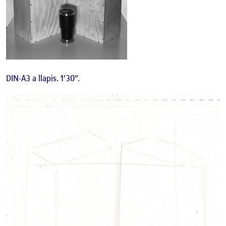
DIN-A3 a llapis. 1′ 30″.