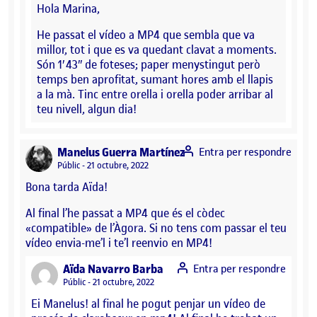
Hola Marina,
He passat el vídeo a MP4 que sembla que va
millor, tot i que es va quedant clavat a moments.
Són 1′ 43″ de foteses; paper menystingut però
temps ben aprofitat, sumant hores amb el llapis
a la mà. Tinc entre orella i orella poder arribar al
teu nivell, algun dia!
says:
Manelus Guerra Martínez
Entra per respondre
Visibilitat:
Públic
21 octubre, 2022
Bona tarda Aïda!
Al final l’he passat a MP4 que és el còdec
«compatible» de l’Àgora. Si no tens com passar el teu
vídeo envia-me’l i te’l reenvio en MP4!
says:
Aïda Navarro Barba
Entra per respondre
Visibilitat:
Públic
21 octubre, 2022
Ei Manelus! al final he pogut penjar un vídeo de