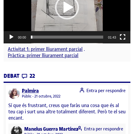
00:00
01:43
Activitat 1: primer lliurament parcial
.
Pràctica: primer lliurament parcial
CONTRIBUTIONS
EL PAC1-LLIURAMENT PARCIAL 1
DEBAT
22
says:
Palmira
Entra per respondre
Visibilitat:
Públic
21 octubre, 2022
Sí que és frustrant, creus que faràs una cosa que és al
teu cap i surt una altre totalment diferent. Però te el seu
encant.
says:
Manelus Guerra Martínez
Entra per respondre