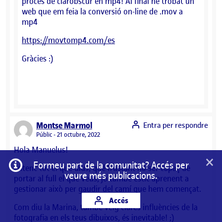
procés de clarobscur en mp4! Al final he trobat un
web que em feia la conversió on-line de .mov a
mp4
https://movtomp4.com/es
Gràcies :)
says:
Montse Marmol
Entra per respondre
Visibilitat:
Públic
21 octubre, 2022
Hola Manuelus!
×
Informació
Formeu part de la comunitat? Accés per
entenc tot el que dius, qué frustant no ser capaç de
veure més publicacions.
portar al full el que veus, jo també estic aprenent a
gestionar això per gaudir del camí que hem començat.
Accés
Com diu la Marina, també veig clares influències de la
fotografia en els teus dibuixos, és inevitable! ;)